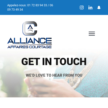
Passer
Appelez-nous:
01 72 83 94 33 / 06
09 73 49 34
au
contenu
Togg
Navig
Accueil
GET IN TOUCH
Assurances
WE’D LOVE TO HEAR FROM YOU
Loyers Impayés
Chiens/Chats